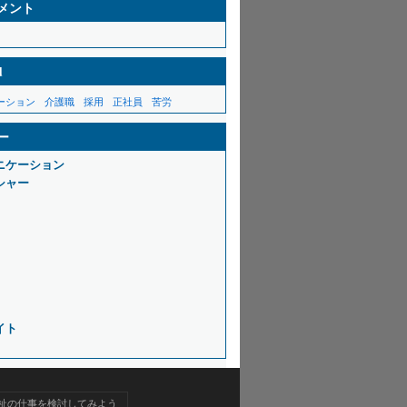
メント
d
ーション
介護職
採用
正社員
苦労
ー
ニケーション
シャー
イト
祉の仕事を検討してみよう