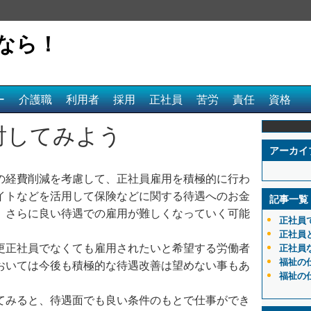
なら！
ー
介護職
利用者
採用
正社員
苦労
責任
資格
討してみよう
アーカイ
の経費削減を考慮して、正社員雇用を積極的に行わ
イトなどを活用して保険などに関する待遇へのお金
記事一覧
、さらに良い待遇での雇用が難しくなっていく可能
正社員
正社員
更正社員でなくても雇用されたいと希望する労働者
正社員
福祉の
おいては今後も積極的な待遇改善は望めない事もあ
福祉の
てみると、待遇面でも良い条件のもとで仕事ができ