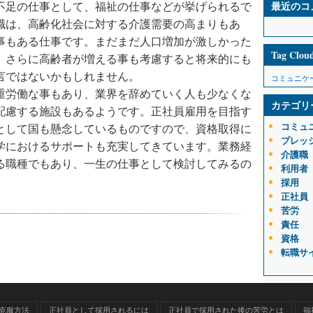
不足の仕事として、福祉の仕事などが挙げられるで
最近のコ
職は、高齢化社会に対する介護需要の高まりもあ
事もある仕事です。まだまだ人口増加が激しかった
Tag Clou
、さらに高齢者が増える事も考慮すると将来的にも
言ではないかもしれません。
コミュニケ
重労働な事もあり、業界を辞めていく人も少なくな
カテゴリ
配慮する施設もあるようです。正社員雇用を目指す
コミュ
として国も懸念しているものですので、資格取得に
プレッ
学におけるサポートも充実してきています。業務経
介護職
る職種でもあり、一生の仕事として検討してみるの
利用者
採用
正社員
苦労
責任
資格
転職サ
克服方法
正社員として採用されるには
正社員で採用された後の苦労とは
福