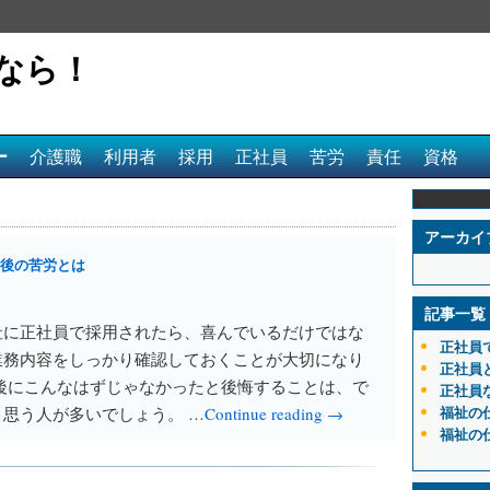
なら！
ー
介護職
利用者
採用
正社員
苦労
責任
資格
アーカイ
後の苦労とは
記事一覧
社に正社員で採用されたら、喜んでいるだけではな
正社員
業務内容をしっかり確認しておくことが大切になり
正社員
後にこんなはずじゃなかったと後悔することは、で
正社員
福祉の
思う人が多いでしょう。 …
Continue reading →
福祉の