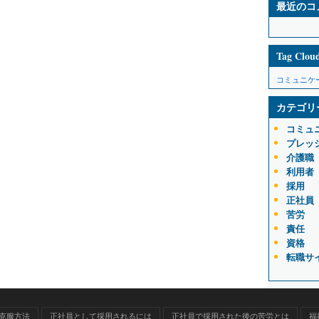
最近のコ
Tag Clou
コミュニケ
カテゴリ
コミュ
プレッ
介護職
利用者
採用
正社員
苦労
責任
資格
転職サ
克服方法
正社員として採用されるには
正社員で採用された後の苦労とは
福