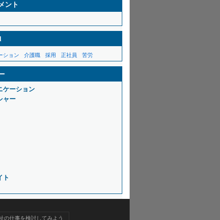
メント
d
ーション
介護職
採用
正社員
苦労
ー
ニケーション
シャー
イト
祉の仕事を検討してみよう